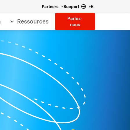
FR
Partners
Support
Parlez-
n
Ressources
nous