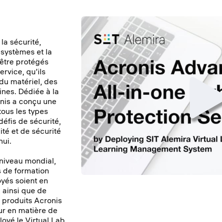
la sécurité,
 systèmes et la
 être protégés
ervice, qu’ils
du matériel, des
nes. Dédiée à la
onis a conçu une
tous les types
éfis de sécurité,
ité et de sécurité
hui.
niveau mondial,
s de formation
oyés soient en
 ainsi que de
s produits Acronis
eur en matière de
loyé le Virtual Lab