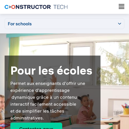
For schools
For schools
Grafari
Calcularis
Pour les parents
Login
Support
Pour les écoles
Permet aux enseignants d'offrir une
expérience d'apprentissage
dynamique grâce à un contenu
interactif facilement accessible
et de simplifier les tâches
administratives.
Contactez-nous