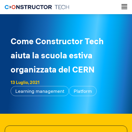
Come Constructor Tech
aiuta la scuola estiva
organizzata del CERN
13 Luglio, 2021
Learning management
Platform