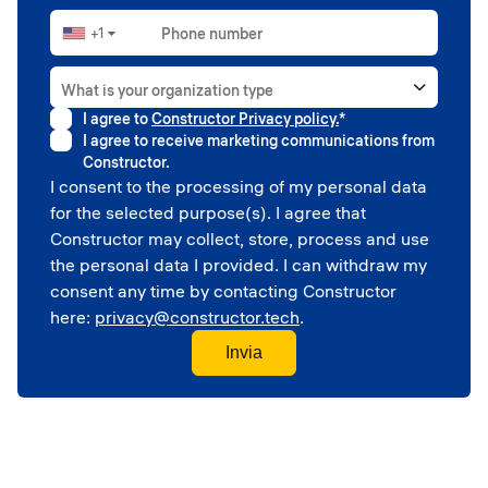
+1
Phone number
▼
What is your organization type
I agree to
Constructor Privacy policy.
*
Higher education
I agree to receive marketing communications from
Government
Constructor.
Professional sport
I consent to the processing of my personal data
Corporate
for the selected purpose(s). I agree that
School
Constructor may collect, store, process and use
the personal data I provided. I can withdraw my
consent any time by contacting Constructor
here:
privacy@constructor.tech
.