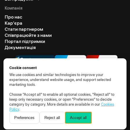
Компанія
Про нас
Кар'єра
Стати партнером
Співпрацюйте з нами
Портал підтримки
Документація
Cookie consent
We use cookies and similar technologies to improve your
experience, understand website usage, and support selected
marketing tools.
© 2026 All rights reserved
Terms of use
Privacy notice
TOM
DPA
Subprocessors
Choose "Accept all" to enable all optional cookies, "Reject all" to
keep only necessary cookies, or open "Preferences" to decide
Cookie policy
Cookie settings
category by category. More details are available in our
Cookies
Policy
.
Preferences
Reject all
Accept all