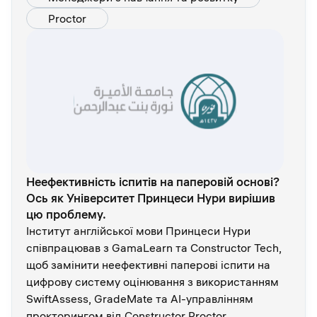
Proctor
Неефективність іспитів на паперовій основі?
Ось як Університет Принцеси Нури вирішив
цю проблему.
Інститут англійської мови Принцеси Нури
співпрацював з GamaLearn та Constructor Tech,
щоб замінити неефективні паперові іспити на
цифрову систему оцінювання з використанням
SwiftAssess, GradeMate та AI-управлінням
прокторингом від Constructor Proctor.