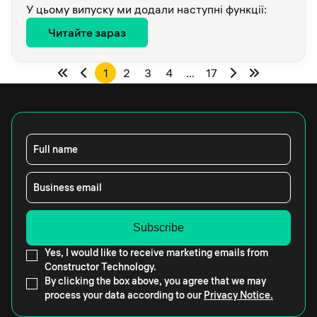
У цьому випуску ми додали наступні функції:
Читайте зараз
1
2
3
4
…
17
Full name
Business email
Yes, I would like to receive marketing emails from
Constructor Technology.
By clicking the box above, you agree that we may
process your data according to our
Privacy Notice.