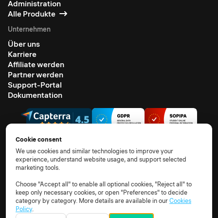
Administration
Alle Produkte
Unternehmen
Über uns
Karriere
Affiliate werden
Partner werden
Support-Portal
Dokumentation
Cookie consent
We use cookies and similar technologies to improve your
experience, understand website usage, and support selected
© 2026 Alle Rechte vorbehalten.
marketing tools.
AGB
Datenschutzhinweis
TOM
AVV
Unterauftragsverarbeiter
Cookie-Richtlinie
Choose "Accept all" to enable all optional cookies, "Reject all" to
keep only necessary cookies, or open "Preferences" to decide
Cookie-Einstellungen
category by category. More details are available in our
Cookies
Policy
.