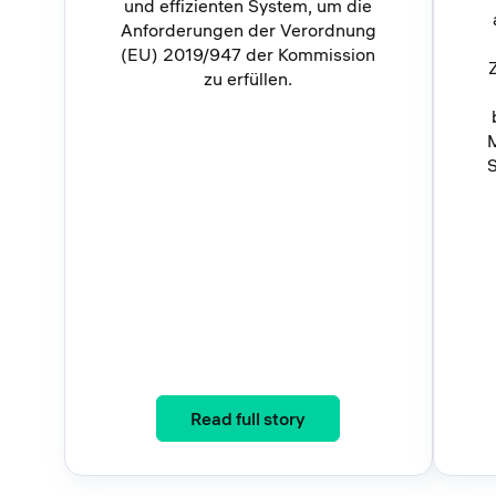
und effizienten System, um die
Anforderungen der Verordnung
(EU) 2019/947 der Kommission
zu erfüllen.
M
S
: Irish Aviation Authori
Read full story