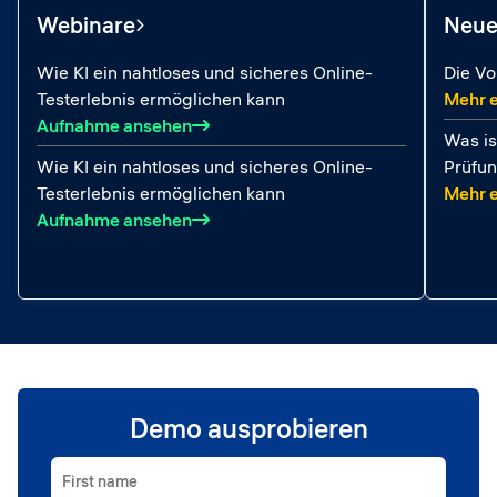
Webinare
Neue
Wie KI ein nahtloses und sicheres Online-
Die Vo
Testerlebnis ermöglichen kann
Mehr e
: Wie KI ein nahtloses und sicheres O
Aufnahme ansehen
Was is
Wie KI ein nahtloses und sicheres Online-
Prüfun
Testerlebnis ermöglichen kann
Mehr e
: Wie KI ein nahtloses und sicheres O
Aufnahme ansehen
Demo ausprobieren
First name