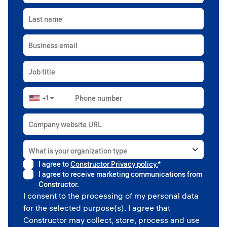
Last name
Business email
Job title
+1
Phone number
▼
Company website URL
What is your organization type
I agree to
Constructor Privacy policy.
*
Higher education
I agree to receive marketing communications from
Government
Constructor.
Professional sport
I consent to the processing of my personal data
Corporate
for the selected purpose(s). I agree that
School
Constructor may collect, store, process and use