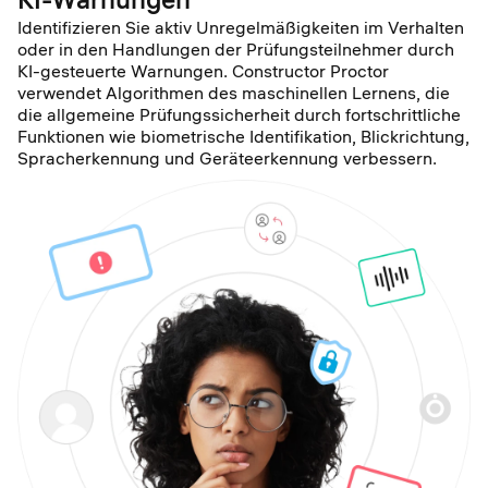
für eine effiziente Prüfung
Betrugswahrscheinlichkeit
zu 150 Kandidaten.
Proctoring-Score
überprüft ein menschlicher
Bericht enthalten
und Zertifizierung.
Identifizieren Sie aktiv Unregelmäßigkeiten im Verhalten
Prüfer die Aufzeichnungen,
oder in den Handlungen der Prüfungsteilnehmer durch
Die Schlussfolgerungen
Senden von
um Genauigkeit und
Schlussfolgerung durch
KI-gesteuerte Warnungen. Constructor Proctor
werden vom Prüfer
Massennachrichten an alle
Integrität sicherzustellen.
einen menschlichen Prüfer
verwendet Algorithmen des maschinellen Lernens, die
gezogen, was eine
Kandidaten
die allgemeine Prüfungssicherheit durch fortschrittliche
gründliche Bewertung und
Überwachung
Schlussfolgerung durch
Funktionen wie biometrische Identifikation, Blickrichtung,
gewährleistet.
einen menschlichen Prüfer
Spracherkennung und Geräteerkennung verbessern.