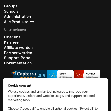
Groups
Schools
Administration
Alle Produkte
Unternehmen
Über uns
Karriere
Affiliate werden
Partner werden
Support-Portal
Dokumentation
Cookie consent
We use cookies and similar technologies to improve your
experience, understand website usage, and support selected
© 2026 Alle Rechte vorbehalten.
marketing tools.
AGB
Datenschutzhinweis
TOM
AVV
Unterauftragsverarbeiter
Cookie-Richtlinie
Choose "Accept all" to enable all optional cookies, "Reject all" to