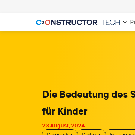
P
Die Bedeutung des 
für Kinder
23 August, 2024
Dysgraphia
Dyslexia
For parent