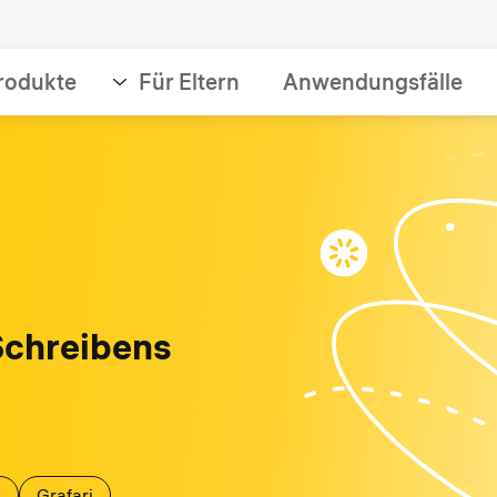
rodukte
Für Eltern
Anwendungsfälle
Schreibens
s
Grafari