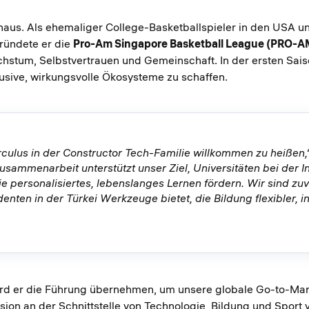
naus. Als ehemaliger College-Basketballspieler in den USA und
gründete er die
Pro-Am Singapore Basketball League (PRO-A
achstum, Selbstvertrauen und Gemeinschaft. In der ersten S
nklusive, wirkungsvolle Ökosysteme zu schaffen.
rculus in der Constructor Tech-Familie willkommen zu heißen,
Zusammenarbeit unterstützt unser Ziel, Universitäten bei der 
e personalisiertes, lebenslanges Lernen fördern. Wir sind zuv
nten in der Türkei Werkzeuge bietet, die Bildung flexibler, i
 wird er die Führung übernehmen, um unsere globale Go-to-Ma
ion an der Schnittstelle von Technologie, Bildung und Sport 