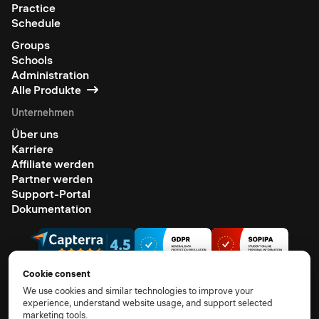
Practice
Schedule
Groups
Schools
Administration
Alle Produkte
Unternehmen
Über uns
Karriere
Affiliate werden
Partner werden
Support-Portal
Dokumentation
Cookie consent
We use cookies and similar technologies to improve your
experience, understand website usage, and support selected
© 2026 Alle Rechte vorbehalten.
marketing tools.