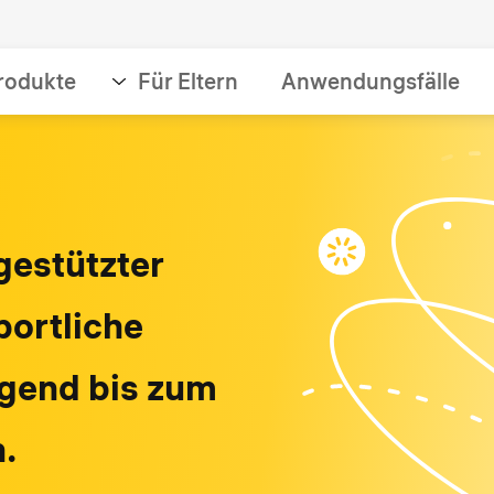
rodukte
Für Eltern
Anwendungsfälle
gestützter
portliche
ugend bis zum
n.