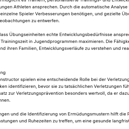
ungen Athleten ansprechen. Durch die automatische Analyse 
en einzelne Spieler Verbesserungen benötigen, und gezielte Ü
 Beobachtungen zu entwerfen.
, dass Übungseinheiten echte Entwicklungsbedürfnisse anspre
 Trainingszeit in Jugendprogrammen maximieren. Die Fähigkeit
 und ihren Familien, Entwicklungsverläufe zu verstehen und rea
ung
onstructor spielen eine entscheidende Rolle bei der Verletz
en identifizieren, bevor sie zu tatsächlichen Verletzungen fü
satz zur Verletzungsprävention besonders wertvoll, da er dazu
önnen.
n und die Identifizierung von Ermüdungsmustern hilft die P
stungen und Ruhezeiten zu treffen, um eine gesunde langfrist