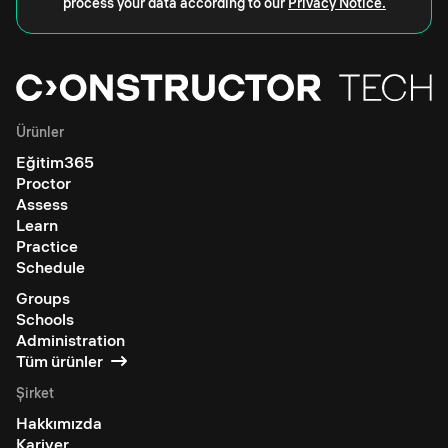
process your data according to our
Privacy Notice.
Ürünler
Eğitim365
Proctor
Assess
Learn
Practice
Schedule
Groups
Schools
Administration
Tüm ürünler
Şirket
Hakkımızda
Kariyer