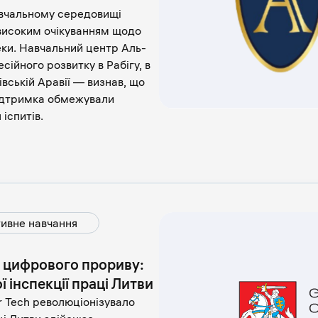
авчальному середовищі
 високим очікуванням щодо
еки. Навчальний центр Аль-
ійного розвитку в Рабігу, в
вській Аравії — визнав, що
підтримка обмежували
іспитів.
ивне навчання
о цифрового прориву:
 інспекції праці Литви
r Tech революціонізувало