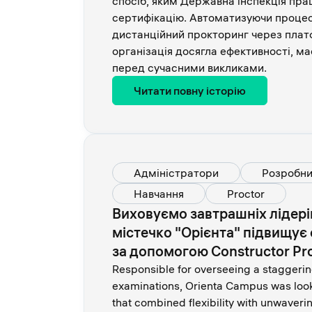
спосіб, яким Державна інспекція пра
сертифікацію. Автоматизуючи процес 
дистанційний прокторинг через плат
організація досягла ефективності, ма
перед сучасними викликами.
Читати повну історію
Адміністратори
Розробни
Навчання
Proctor
Виховуємо завтрашніх лідері
містечко "Орієнта" підвищує
за допомогою Constructor Pr
Responsible for overseeing a staggeri
examinations, Orienta Campus was looki
that combined flexibility with unwavering