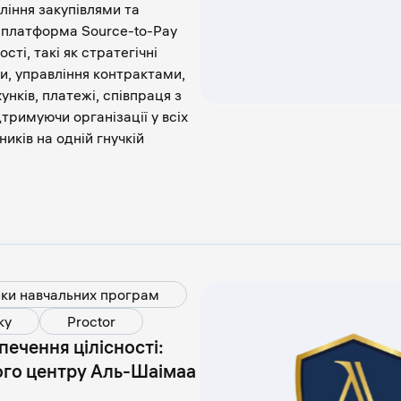
ління закупівлями та
 платформа Source-to-Pay
ті, такі як стратегічні
и, управління контрактами,
унків, платежі, співпраця з
тримуючи організації у всіх
иків на одній гнучкій
ки навчальних програм
ку
Proctor
ечення цілісності:
го центру Аль-Шаімаа