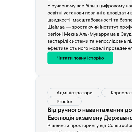
У сучасному все більш цифровому н
освітні установи повинні відповідати
швидкості, масштабованості та безп
Шаімаа — зростаючий інститут профес
регіоні Мекка Аль-Мукаррама в Сауді
застарілі системи та непослідовна 
ефективність його моделі проведення 
Читати повну історію
Адміністратори
Корпорат
Proctor
Від ручного навантаження д
Еволюція екзамену Державної
Рішення з прокторингу від Constructo