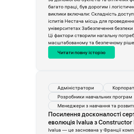
багато праці, був дорогим і логістич
виклики включали: Складність доступ
іспитів Нестача місць для проведення
університетах Забезпечення безпеки 
Ці фактори створили нагальну потреб
масштабованому та безпечному рішен
Читати повну історію
Адміністратори
Корпорат
Розробники навчальних програм
Менеджери з навчання та розвит
Посилення досконалості серти
еволюція Ivalua з Constructor
Ivalua — це заснована у Франції комп