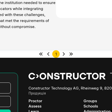
 institution needed to ensure
ucators while integrating
d with these challenges,
hat met the requirements of
without compromise.
1
Constructor Technology AG, Rheinweg 9, 820
Продукція
Proctor
Groups
Assess
Schools
Learn
Administration