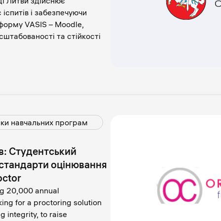
ці Литви здійснює
іспитів і забезпечуючи
форму VASIS – Moodle,
сштабованості та стійкості
ки навчальних програм
в: Студентський
 стандарти оцінювання
octor
ng 20,000 annual
ng for a proctoring solution
 integrity, to raise