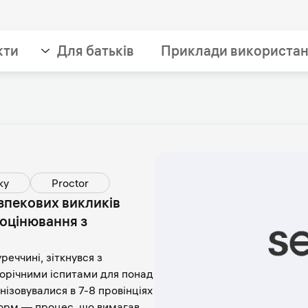
кти
Для батьків
Приклади використа
ку
Proctor
зпекових викликів
оцінювання з
реччині, зіткнувся з
орічними іспитами для понад
нізовувалися в 7-8 провінціях
форм — процес, що вимагав