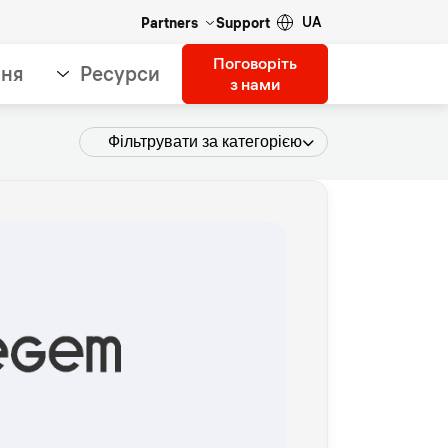
UA
Partners
Support
Поговоріть
ння
Ресурси
з нами
Фільтрувати за категорією