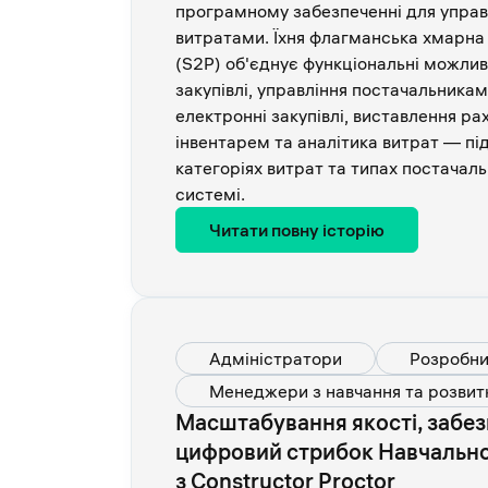
програмному забезпеченні для управ
витратами. Їхня флагманська хмарна
(S2P) об'єднує функціональні можливос
закупівлі, управління постачальникам
електронні закупівлі, виставлення рах
інвентарем та аналітика витрат — під
категоріях витрат та типах постачальн
системі.
Читати повну історію
Адміністратори
Розробни
Менеджери з навчання та розвит
Масштабування якості, забезп
цифровий стрибок Навчально
з Constructor Proctor