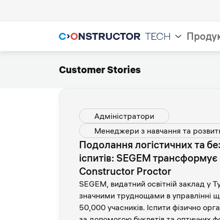
Проду
Customer Stories
Адміністратори
Менеджери з навчання та розвит
Подолання логістичних та бе
іспитів: SEGEM трансформує 
Constructor Proctor
SEGEM, видатний освітній заклад у Ту
значними труднощами в управлінні щ
50,000 учасників. Іспити фізично орга
за допомогою буклетів та оптичних 