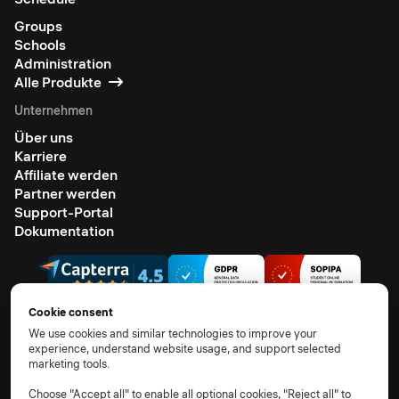
Groups
Schools
Administration
Alle Produkte
Unternehmen
Über uns
Karriere
Affiliate werden
Partner werden
Support-Portal
Dokumentation
Cookie consent
We use cookies and similar technologies to improve your
experience, understand website usage, and support selected
© 2026 Alle Rechte vorbehalten.
marketing tools.
AGB
Datenschutzhinweis
TOM
AVV
Unterauftragsverarbeiter
Cookie-Richtlinie
Choose "Accept all" to enable all optional cookies, "Reject all" to