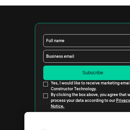
Full name
Business email
Yes, I would like to receive marketing emai
Constructor Technology.
By clicking the box above, you agree that
process your data according to our
Privacy
Notice.