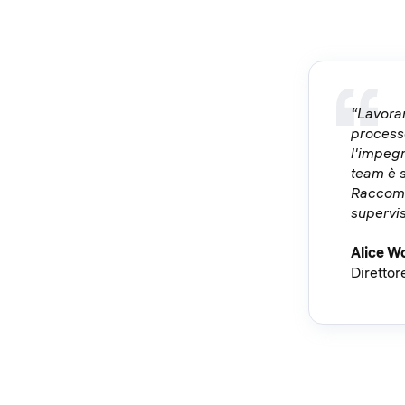
“Lavorar
processo
l'impegn
team è s
Raccoma
supervis
Alice W
Direttor