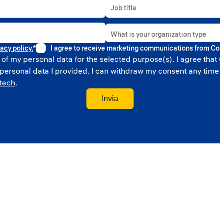
Job title
What is your organization type
acy policy.
*
I agree to receive marketing communications from Co
Higher education
 of my personal data for the selected purpose(s). I agree that
Government
 personal data I provided. I can withdraw my consent any time
Professional sport
tech
.
Corporate
School