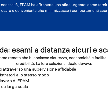
a necessità, FPAM ha affrontato una sfida urgente: come fornir
da usare e conveniente che minimizzasse i comportamenti scor
ida: esami a distanza sicuri e sca
ame remoto che bilanciasse sicurezza, economicità e facili
credibilità. La loro soluzione ideale doveva:
 attraverso una supervisione affidabile
nistratori allo stesso modo
i lavoro di FPAM
i su larga scala