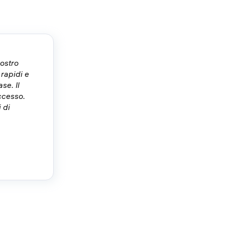
nostro
 rapidi e
se. Il
ccesso.
 di