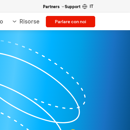
IT
Partners
Support
so
Risorse
Parlare con noi