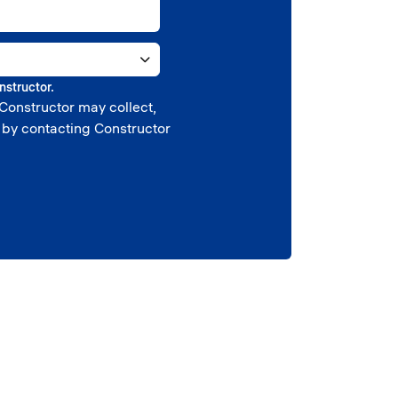
nstructor.
 Constructor may collect,
 by contacting Constructor