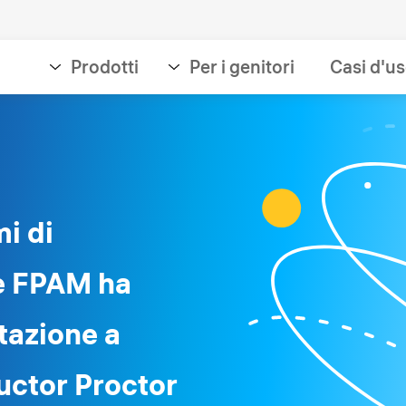
Prodotti
Per i genitori
Casi d'u
i di
e FPAM ha
utazione a
uctor Proctor