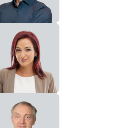
sidente dello sviluppo
merciale e delle fusioni e
uisizioni
ettore delle Risorse Umane