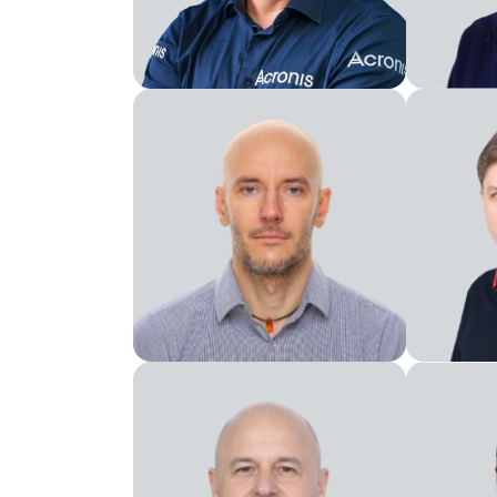
Amminist
Consiglio di Amministrazione
membro de
di Constructor Tech e
amminist
Constructor Group
Vicepres
Direttore finanziario
dell'inge