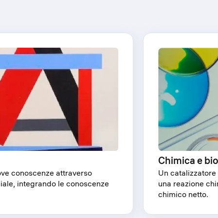
Chimica e bio
uove conoscenze attraverso
Un catalizzatore
ociale, integrando le conoscenze
una reazione ch
chimico netto.