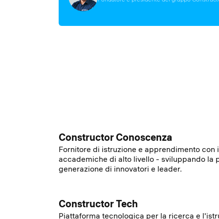
An outstanding community of Nobel laureates
Una vasta rete di imprenditori di successo, l
Constructor Conoscenza
Award and Fields Medal winners, esteemed s
aziendali, fondatori, investitori, fondi di ventu
Fornitore di istruzione e apprendimento con i
with profound impact on advanced science fi
equity e partner stretti con un'esperienza al
accademiche di alto livello - sviluppando la
researchers and educators in leading universi
rispettata nei campi della alta tecnologia.
generazione di innovatori e leader.
as highly regarded educational administrator
extensive experience in academic leadership
Constructor Tech
Piattaforma tecnologica per la ricerca e l'ist