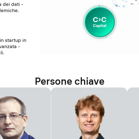
 dei dati -
ademiche.
n startup in
avanzata -
i.
Persone chiave