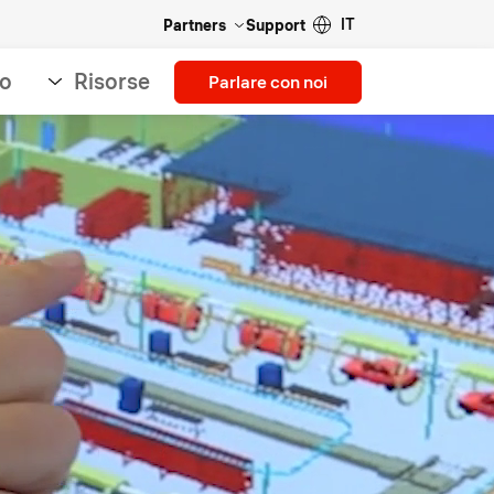
IT
Partners
Support
so
Risorse
Parlare con noi