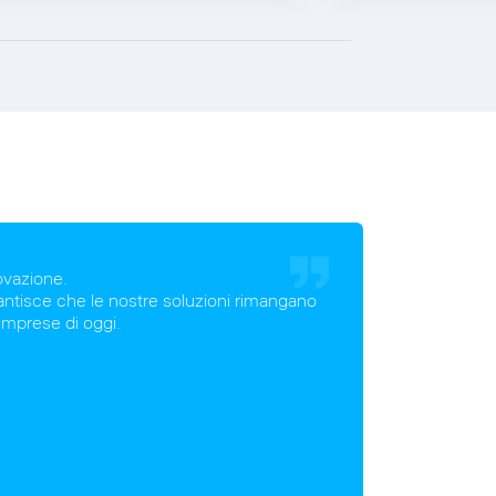
novazione.
arantisce che le nostre soluzioni rimangano
 imprese di oggi.