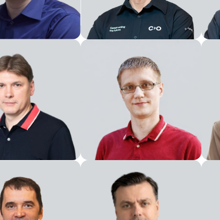
ratore delegato &
Pre
l consiglio di
com
razione
Direttore tecnico
acq
idente
Vicepresidente delle
gneria
Operazioni di Prodotto
Dir