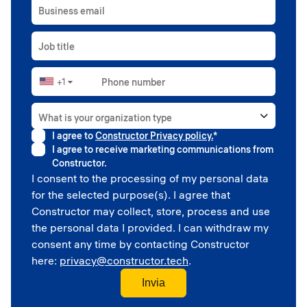
Business email
Job title
+1
Phone number
▼
What is your organization type
I agree to
Constructor Privacy policy.
*
Higher education
I agree to receive marketing communications from
Government
Constructor.
Professional sport
I consent to the processing of my personal data
Corporate
for the selected purpose(s). I agree that
School
Constructor may collect, store, process and use
the personal data I provided. I can withdraw my
consent any time by contacting Constructor
here:
privacy@constructor.tech
.