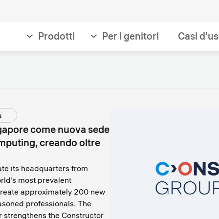
Prodotti
Per i genitori
Casi d'u
a
ngapore come nuova sede
omputing, creando oltre
te its headquarters from
rld’s most prevalent
 create approximately 200 new
easoned professionals. The
r strengthens the Constructor