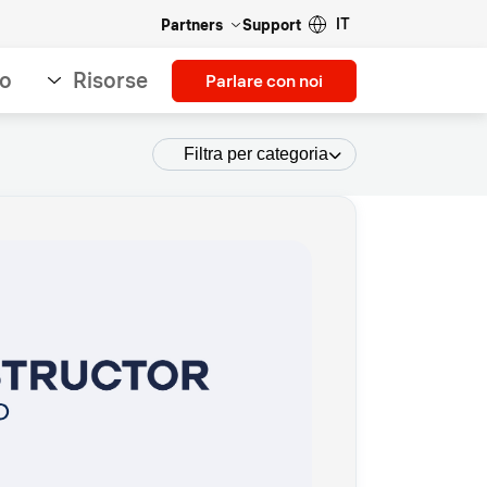
IT
Partners
Support
so
Risorse
Parlare con noi
Filtra per categoria