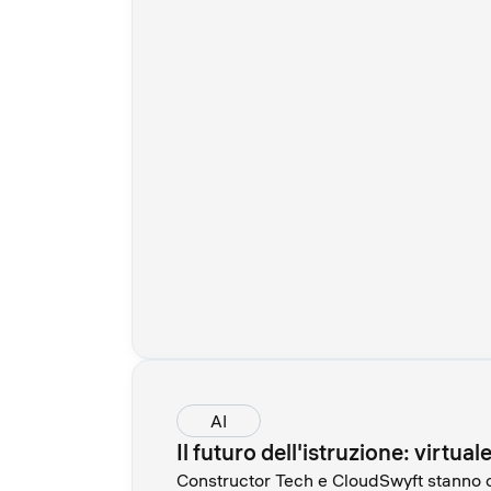
AI
Il futuro dell'istruzione: virtuale
Constructor Tech e CloudSwyft stanno 