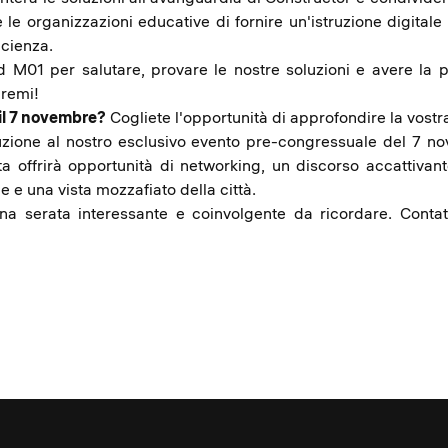
e le organizzazioni educative di fornire un'istruzione digitale 
icienza.
d M01 per salutare, provare le nostre soluzioni e avere la po
premi!
il 7 novembre?
Cogliete l'opportunità di approfondire la vost
truzione al nostro esclusivo evento pre-congressuale del 7 n
ta offrirà opportunità di networking, un discorso accattivant
one e una vista mozzafiato della città.
una serata interessante e coinvolgente da ricordare. Contat