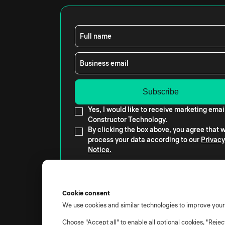
Full name
Business email
Yes, I would like to receive marketing emai
Constructor Technology.
By clicking the box above, you agree that
process your data according to our
Privacy
Notice.
Cookie consent
We use cookies and similar technologies to improve you
© 2026 All rights reserved
Choose "Accept all" to enable all optional cookies, "Reje