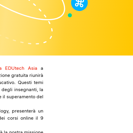
za EDUtech Asia
a
one gratuita riunirà
cativo. Questi temi
 degli insegnanti, la
 e il superamento del
logy, presenterà un
ei corsi online il 9
rà la nostra missione