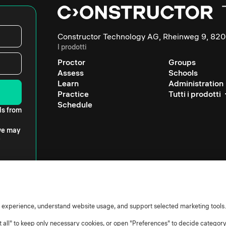
Constructor Technology AG, Rheinweg 9, 820
I prodotti
Proctor
Groups
Assess
Schools
Learn
Administration
Practice
Tutti i prodotti
Schedule
ls from
 we may
r experience, understand website usage, and support selected marketing tools.
ct all" to keep only necessary cookies, or open "Preferences" to decide categor