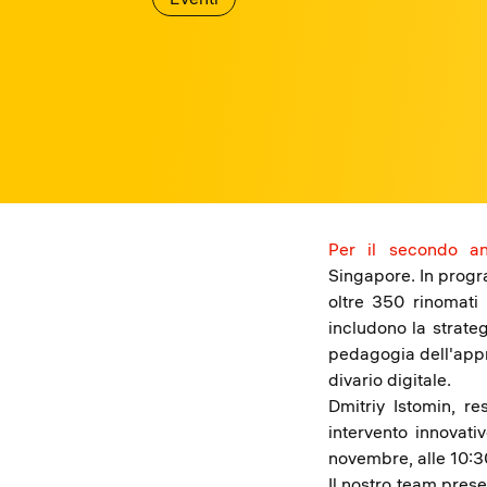
Per il secondo an
Singapore. In progr
oltre 350 rinomati
includono la strateg
pedagogia dell'appre
divario digitale.
Dmitriy Istomin, r
intervento innovati
novembre, alle 10:
Il nostro team prese