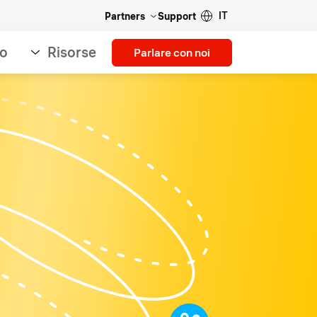
IT
Partners
Support
so
Risorse
Parlare con noi