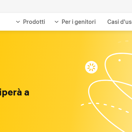
Prodotti
Per i genitori
Casi d'u
iperà a