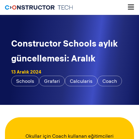
Constructor Schools aylık
güncellemesi: Aralık
13 Aralık 2024
Schools
Grafari
Calcularis
Coach
Okullar için Coach kullanan eğitimcileri