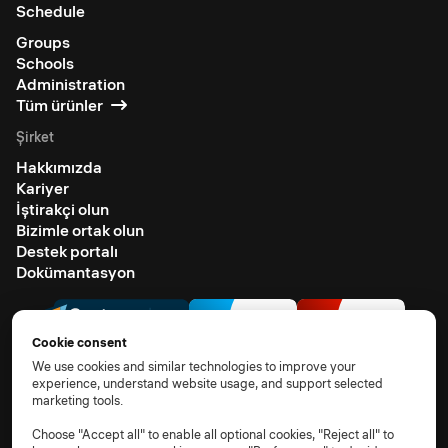
Schedule
Groups
Schools
Administration
Tüm ürünler
Şirket
Hakkımızda
Kariyer
İştirakçi olun
Bizimle ortak olun
Destek portalı
Dokümantasyon
Cookie consent
We use cookies and similar technologies to improve your
experience, understand website usage, and support selected
marketing tools.
© 2026 Tüm hakları saklıdır.
Kullanım Koşulları
Privacy notice
TOM
DPA
Alt işlemciler
Choose "Accept all" to enable all optional cookies, "Reject all" to