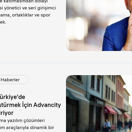
ize katılmasından dolayı
i yönetici ve seri girişimci
ama, ortaklıklar ve spor
ek.
Haberler
ürkiye'de
türmek İçin Advancity
iriyor
ama yazılım çözümleri
lım araçlarıyla dinamik bir