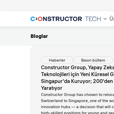
Ü
Bloglar
Haberler
Basın bülteni
Constructor Group, Yapay Zek
Teknolojileri için Yeni Küresel 
Singapur'da Kuruyor; 200'den F
Yaratıyor
Constructor Group has chosen to reloca
Switzerland to Singapore, one of the wo
innovation hubs — a decision that will
high-skilled positions for young and s