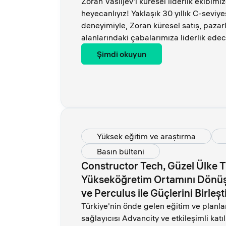
Zoran Vasiljev'i küresel liderlik ekibim
heyecanlıyız! Yaklaşık 30 yıllık C-seviyes
deneyimiyle, Zoran küresel satış, pazarl
alanlarındaki çabalarımıza liderlik edec
Şimdi okuyun
Yüksek eğitim ve araştırma
Basın bülteni
Constructor Tech, Güzel Ülke T
Yükseköğretim Ortamını Dönüş
ve Perculus ile Güçlerini Birleşt
Türkiye'nin önde gelen eğitim ve planl
sağlayıcısı Advancity ve etkileşimli katı