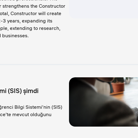
r strengthens the Constructor
tal, Constructor will create
-3 years, expanding its
ple, extending to research,
l businesses.
mi (SIS) şimdi
enci Bilgi Sistemi'nin (SIS)
ace'te mevcut olduğunu