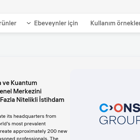
rünler
Ebeveynler için
Kullanım örnekle
a ve Kuantum
Genel Merkezini
azla Nitelikli İstihdam
te its headquarters from
rld’s most prevalent
 create approximately 200 new
easoned professionals. The