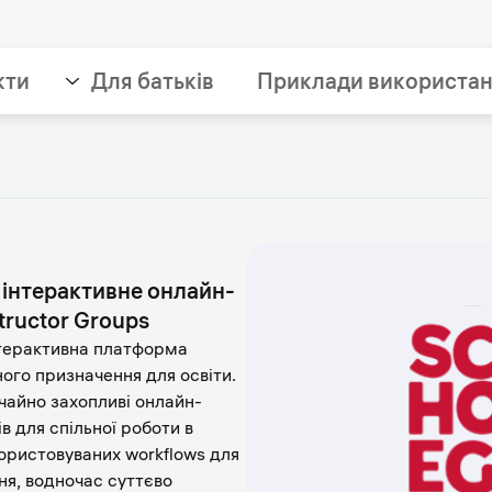
кти
Для батьків
Приклади використа
 інтерактивне онлайн-
ructor Groups
нтерактивна платформа
ного призначення для освіти.
чайно захопливі онлайн-
в для спільної роботи в
ористовуваних workflows для
ння, водночас суттєво