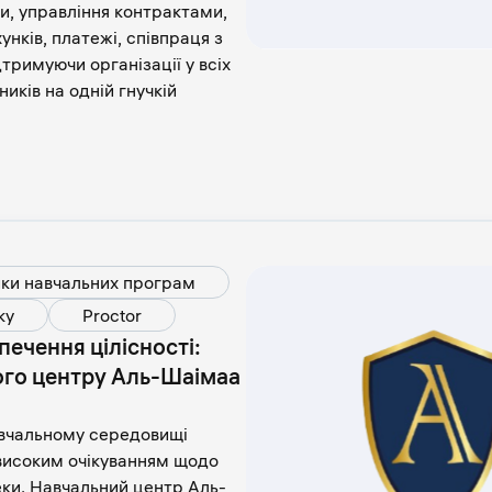
и, управління контрактами,
унків, платежі, співпраця з
тримуючи організації у всіх
иків на одній гнучкій
ки навчальних програм
ку
Proctor
ечення цілісності:
го центру Аль-Шаімаа
авчальному середовищі
 високим очікуванням щодо
еки. Навчальний центр Аль-