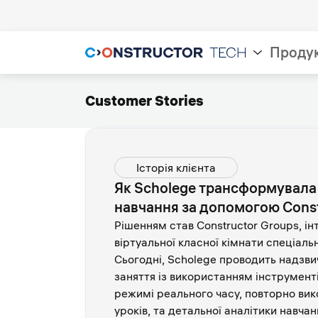
Проду
Customer Stories
Історія клієнта
Як Scholege трансформувала
навчання за допомогою Const
Рішенням став Constructor Groups, і
віртуальної класної кімнати спеціаль
Сьогодні, Scholege проводить надзви
заняття із використанням інструменті
режимі реального часу, повторно вик
уроків, та детальної аналітики навча