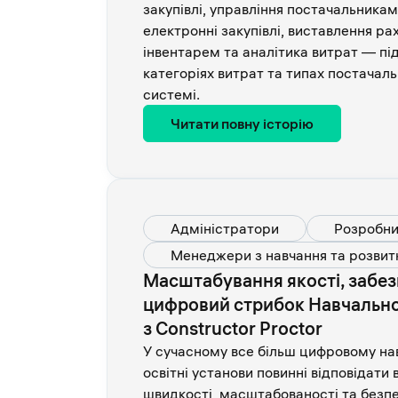
закупівлі, управління постачальникам
електронні закупівлі, виставлення рах
інвентарем та аналітика витрат — під
категоріях витрат та типах постачальн
системі.
Читати повну історію
Адміністратори
Розробни
Менеджери з навчання та розвит
Масштабування якості, забезп
цифровий стрибок Навчально
з Constructor Proctor
У сучасному все більш цифровому н
освітні установи повинні відповідати
швидкості, масштабованості та безп