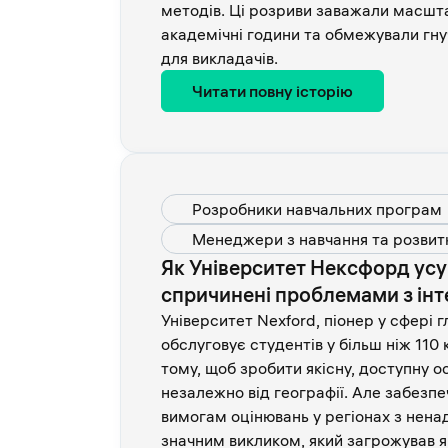
методів. Ці розриви заважали масшта
академічні години та обмежували гнучк
для викладачів.
Читати повну історію
Розробники навчальних програм
Менеджери з навчання та розвит
Як Університет Нексфорд усун
спричинені проблемами з ін
Університет Nexford, піонер у сфері г
обслуговує студентів у більш ніж 110 к
тому, щоб зробити якісну, доступну ос
незалежно від географії. Але забезпе
вимогам оцінювань у регіонах з нена
значним викликом, який загрожував як