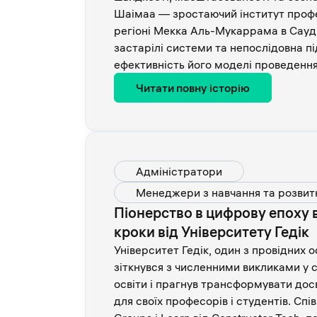
Шаімаа — зростаючий інститут профес
регіоні Мекка Аль-Мукаррама в Сауді
застарілі системи та непослідовна 
ефективність його моделі проведення 
Читати повну історію
Адміністратори
Менеджери з навчання та розвит
Піонерство в цифрову епоху в
кроки від Університету Гедік
Університет Гедік, один з провідних о
зіткнувся з численними викликами у 
освіти і прагнув трансформувати дос
для своїх професорів і студентів. С