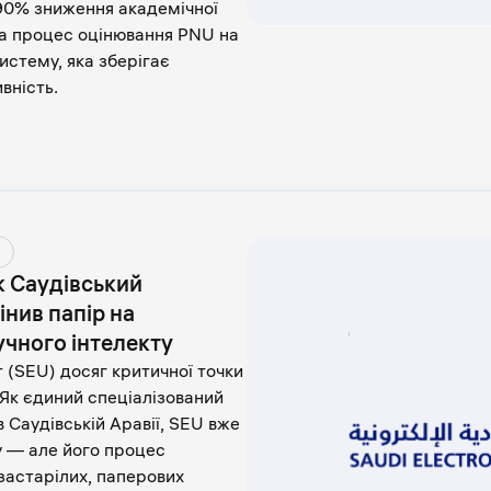
90% зниження академічної
ла процес оцінювання PNU на
истему, яка зберігає
вність.
к Саудівський
нив папір на
чного інтелекту
 (SEU) досяг критичної точки
. Як єдиний спеціалізований
 Саудівській Аравії, SEU вже
у — але його процес
застарілих, паперових