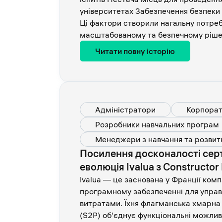
університетах Забезпечення безпеки 
Ці фактори створили нагальну потреб
масштабованому та безпечному рішен
Читати повну історію
Адміністратори
Корпорат
Розробники навчальних програм
Менеджери з навчання та розвит
Посилення досконалості серти
еволюція Ivalua з Constructor
Ivalua — це заснована у Франції комп
програмному забезпеченні для управ
витратами. Їхня флагманська хмарна
(S2P) об'єднує функціональні можливос