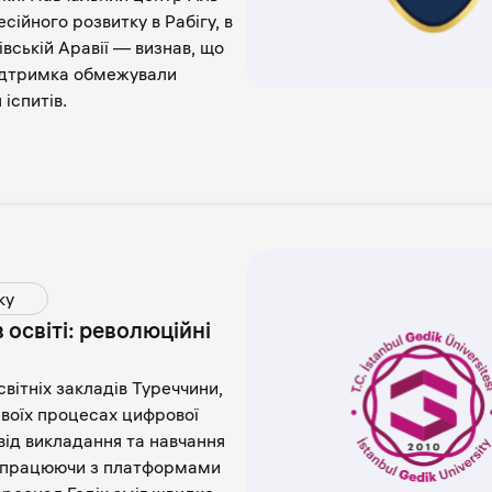
ійного розвитку в Рабігу, в
вській Аравії — визнав, що
підтримка обмежували
іспитів.
ку
 освіті: революційні
світніх закладів Туреччини,
своїх процесах цифрової
від викладання та навчання
півпрацюючи з платформами