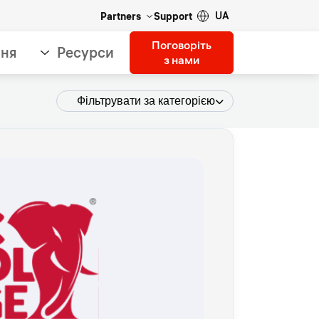
UA
Partners
Support
Поговоріть
ння
Ресурси
з нами
Фільтрувати за категорією