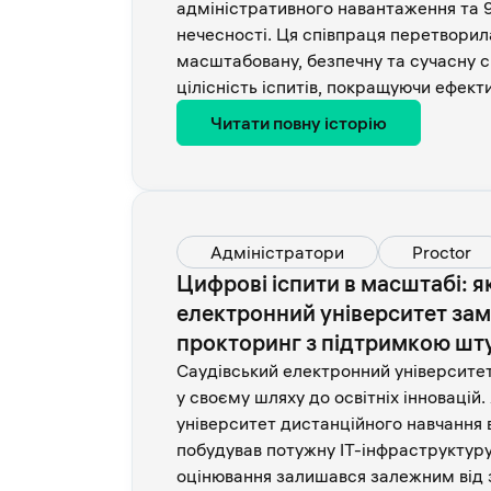
адміністративного навантаження та 
нечесності. Ця співпраця перетвори
масштабовану, безпечну та сучасну с
цілісність іспитів, покращуючи ефекти
Читати повну історію
Адміністратори
Proctor
Цифрові іспити в масштабі: я
електронний університет замі
прокторинг з підтримкою шту
Саудівський електронний університет
у своєму шляху до освітніх інновацій
університет дистанційного навчання в
побудував потужну ІТ-інфраструктур
оцінювання залишався залежним від 