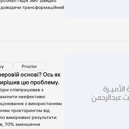
персонал Гедік зміг швидко
и, доводячи трансформаційний
ку
Proctor
перовій основі? Ось як
вирішив цю проблему.
Нури співпрацював з
замінити неефективні
 оцінювання з використанням
інням прокторингом від
ло вимірювані результати:
ів, 70% зменшення