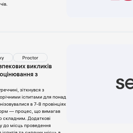
ів.
ку
Proctor
зпекових викликів
оцінювання з
реччині, зіткнувся з
орічними іспитами для понад
нізовувалися в 7-8 провінціях
форм — процес, що вимагав
но складним. Додаткові
у до місць проведення
 іспитів та сидячих місць в