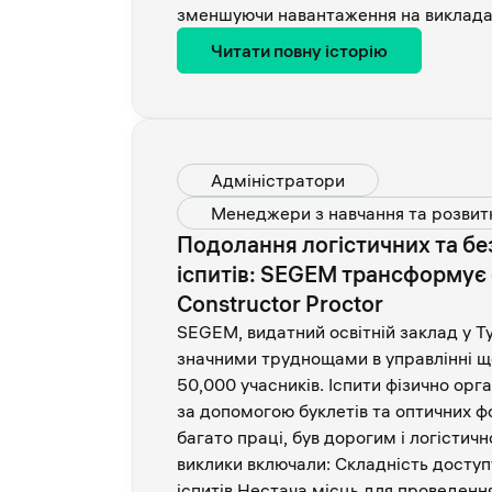
зменшуючи навантаження на викладач
Читати повну історію
Адміністратори
Менеджери з навчання та розвит
Подолання логістичних та бе
іспитів: SEGEM трансформує 
Constructor Proctor
SEGEM, видатний освітній заклад у Ту
значними труднощами в управлінні щ
50,000 учасників. Іспити фізично орга
за допомогою буклетів та оптичних 
багато праці, був дорогим і логістич
виклики включали: Складність доступ
іспитів Нестача місць для проведення