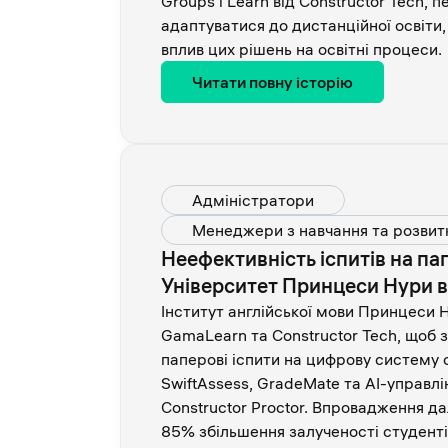
Groups і Learn від Constructor Tech, 
адаптуватися до дистанційної освіт
вплив цих рішень на освітні процеси.
Читати повну історію
Адміністратори
Менеджери з навчання та розвит
Неефективність іспитів на па
Університет Принцеси Нури 
Інститут англійської мови Принцеси 
GamaLearn та Constructor Tech, щоб 
паперові іспити на цифрову систему
SwiftAssess, GradeMate та AI-управл
Constructor Proctor. Впровадження да
85% збільшення залученості студент