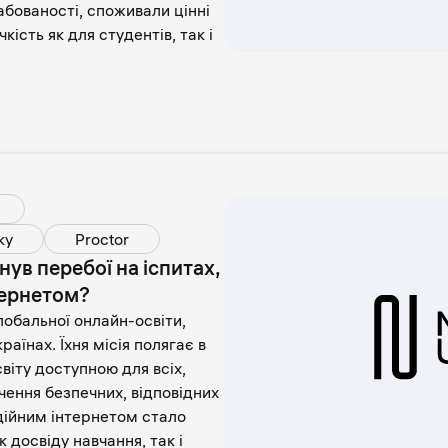
бованості, споживали цінні
ість як для студентів, так і
ку
Proctor
ув перебої на іспитах,
тернетом?
лобальної онлайн-освіти,
раїнах. Їхня місія полягає в
віту доступною для всіх,
чення безпечних, відповідних
дійним інтернетом стало
 досвіду навчання, так і