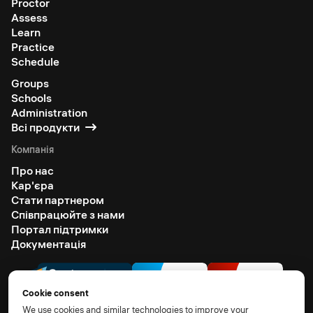
Proctor
Assess
Learn
Practice
Schedule
Groups
Schools
Administration
Всі продукти
Компанія
Про нас
Кар'єра
Стати партнером
Співпрацюйте з нами
Портал підтримки
Документація
Cookie consent
We use cookies and similar technologies to improve your