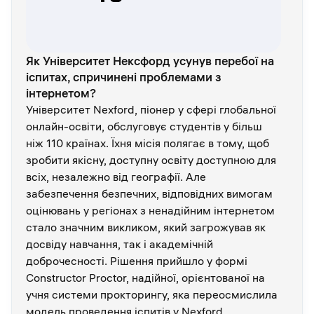
Як Університет Нексфорд усунув перебої на
іспитах, спричинені проблемами з
інтернетом?
Університет Nexford, піонер у сфері глобальної
онлайн-освіти, обслуговує студентів у більш
ніж 110 країнах. Їхня місія полягає в тому, щоб
зробити якісну, доступну освіту доступною для
всіх, незалежно від географії. Але
забезпечення безпечних, відповідних вимогам
оцінювань у регіонах з ненадійним інтернетом
стало значним викликом, який загрожував як
досвіду навчання, так і академічній
доброчесності. Рішення прийшло у формі
Constructor Proctor, надійної, орієнтованої на
учня системи прокторингу, яка переосмислила
модель проведення іспитів у Nexford.