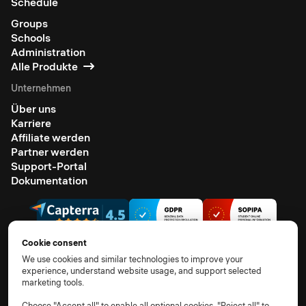
Schedule
Groups
Schools
Administration
Alle Produkte
Unternehmen
Über uns
Karriere
Affiliate werden
Partner werden
Support-Portal
Dokumentation
Cookie consent
We use cookies and similar technologies to improve your
experience, understand website usage, and support selected
© 2026 Alle Rechte vorbehalten.
marketing tools.
AGB
Datenschutzhinweis
TOM
AVV
Unterauftragsverarbeiter
Cookie-Richtlinie
Choose "Accept all" to enable all optional cookies, "Reject all" to