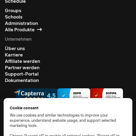
Schedule
Groups
Schools
Administration
Alle Produkte
Unternehmen
Über uns
Karriere
Affiliate werden
Partner werden
Support-Portal
Dokumentation
Cookie consent
We use cookies and similar technologies to improve your
experience, understand website usage, and support selected
© 2026 Alle Rechte vorbehalten.
marketing tools.
AGB
Datenschutzhinweis
TOM
AVV
Unterauftragsverarbeiter
Cookie-Richtlinie
Choose "Accept all" to enable all optional cookies, "Reject all" to