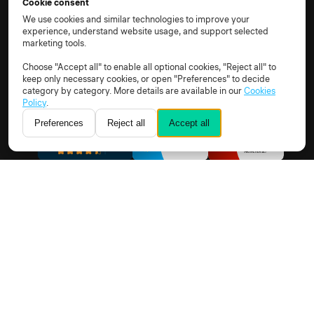
Cookie consent
Unternehmen
We use cookies and similar technologies to improve your
experience, understand website usage, and support selected
Über uns
marketing tools.
Karriere
Affiliate werden
Choose "Accept all" to enable all optional cookies, "Reject all" to
Partner werden
keep only necessary cookies, or open "Preferences" to decide
category by category. More details are available in our
Cookies
Support-Portal
Policy
.
Dokumentation
Preferences
Reject all
Accept all
© 2026 Alle Rechte vorbehalten.
AGB
Datenschutzhinweis
TOM
AVV
Unterauftragsverarbeiter
Cookie-Richtlinie
Cookie-Einstellungen