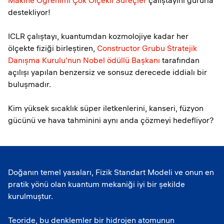
Makine Öğrenimi Çok Ölçekli Süreçler
çalıştayını gururla
destekliyor!
ICLR çalıştayı, kuantumdan kozmolojiye kadar her
ölçekte fiziği birleştiren,
Constructor Grubu Stratejik
Danışma Kurulu'nun Nobel ödüllü Başkanı
tarafından
açılışı yapılan benzersiz ve sonsuz derecede iddialı bir
buluşmadır.
Kim yüksek sıcaklık süper iletkenlerini, kanseri, füzyon
gücünü ve hava tahminini aynı anda çözmeyi hedefliyor?
Doğanın temel yasaları, Fizik Standart Modeli ve onun en
pratik yönü olan kuantum mekaniği iyi bir şekilde
kurulmuştur.
Teoride, bu denklemler bir hidrojen atomunun