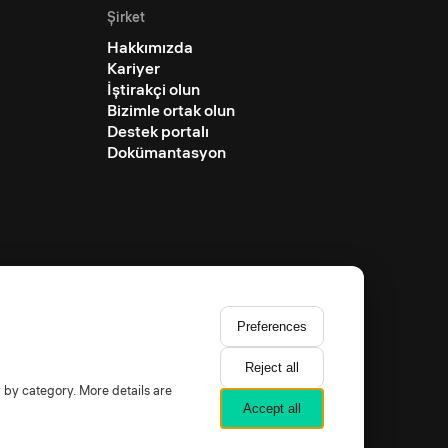
Şirket
Hakkımızda
Kariyer
İştirakçi olun
Bizimle ortak olun
Destek portalı
Dokümantasyon
Preferences
Reject all
y by category. More details are
Accept all