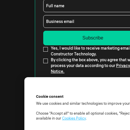
Full name
Business email
Yes, I would like to receive marketing emai
Constructor Technology.
By clicking the box above, you agree that
process your data according to our
Privacy
Notice.
Cookie consent
We use cookies and similar technologies to improve you
© 2026 Tüm hakları saklıdır.
Choose "Accept all" to enable all optional cookies, "Reje
Kullanım Koşulları
Privacy notice
TOM
DPA
Alt 
available in our
Cookies Policy
.