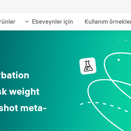
rünler
Ebeveynler için
Kullanım örnekle
rbation
sk weight
-shot meta-