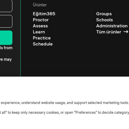
Ürünler
Eğitim365
Groups
Proctor
Schools
Assess
Administration
Learn
Tüm ürünler
Practice
Schedule
ls from
 we may
r experience, understand website usage, and support selected marketing tools.
ct all" to keep only necessary cookies, or open "Preferences" to decide categor
işlemciler
Çerez politikası
Çerez ayarları