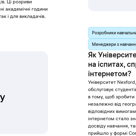
ів. Ці розриви
ні академічні години
ак і для викладачів.
Розробники навчальн
Менеджери з навчання
Як Університ
на іспитах, 
інтернетом?
Університет Nexford,
обслуговує студентів
в тому, щоб зробити 
незалежно від геогр
відповідних вимогам
інтернетом стало зн
досвіду навчання, та
прийшло у формі Cons