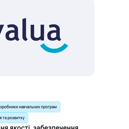
зробники навчальних програм
 та розвитку
я якості, забезпечення