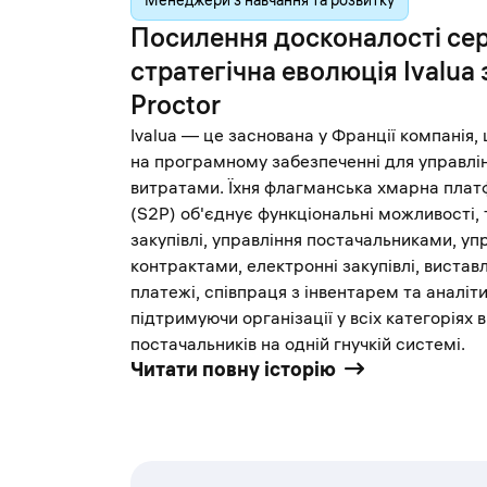
Менеджери з навчання та розвитку
Посилення досконалості сер
стратегічна еволюція Ivalua 
Proctor
Ivalua — це заснована у Франції компанія,
на програмному забезпеченні для управлін
витратами. Їхня флагманська хмарна плат
(S2P) об'єднує функціональні можливості, т
закупівлі, управління постачальниками, уп
контрактами, електронні закупівлі, виставл
платежі, співпраця з інвентарем та аналіт
підтримуючи організації у всіх категоріях 
постачальників на одній гнучкій системі.
Читати повну історію