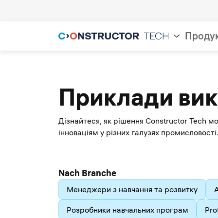
Проду
Приклади ви
Дізнайтеся, як рішення Constructor Tech 
інноваціям у різних галузях промисловості
Nach Branche
Менеджери з навчання та розвитку
Розробники навчальних програм
Pro