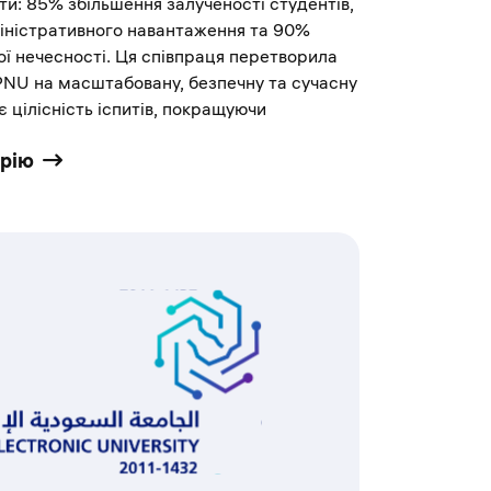
ти: 85% збільшення залученості студентів,
ністративного навантаження та 90%
ї нечесності. Ця співпраця перетворила
PNU на масштабовану, безпечну та сучасну
є цілісність іспитів, покращуючи
орію