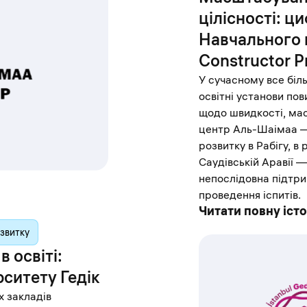
цілісності: ц
Навчального 
Constructor P
У сучасному все бі
освітні установи пов
щодо швидкості, ма
центр Аль-Шаімаа —
розвитку в Рабігу, в
Саудівській Аравії —
непослідовна підтр
проведення іспитів.
Читати повну іст
звитку
 освіті:
рситету Гедік
х закладів