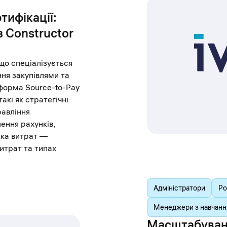
тифікації:
з Constructor
 що спеціалізується
ня закупівлями та
форма Source-to-Pay
акі як стратегічні
равління
ення рахунків,
ика витрат —
витрат та типах
Адміністратори
Ро
Менеджери з навчання
Масштабуванн