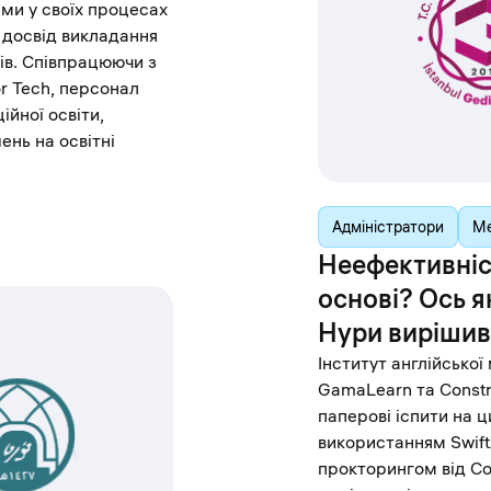
ами у своїх процесах
 досвід викладання
тів. Співпрацюючи з
r Tech, персонал
ійної освіти,
нь на освітні
Адміністратори
Ме
Неефективніст
основі? Ось 
Нури вирішив
Інститут англійсько
GamaLearn та Constr
паперові іспити на 
використанням Swift
прокторингом від Co