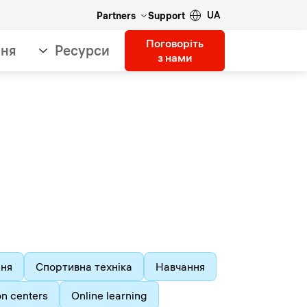
UA
Partners
Support
Поговоріть
ння
Ресурси
з нами
ння
Спортивна техніка
Навчання
on centers
Online learning