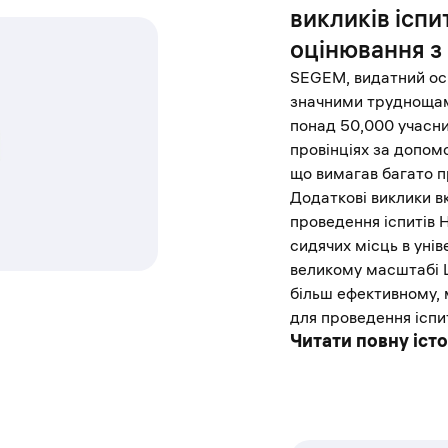
викликів ісп
оцінювання з 
SEGEM, видатний осві
значними труднощам
понад 50,000 учасник
провінціях за допом
що вимагав багато п
Додаткові виклики в
проведення іспитів 
сидячих місць в уні
великому масштабі Ц
більш ефективному,
для проведення іспит
Читати повну іст