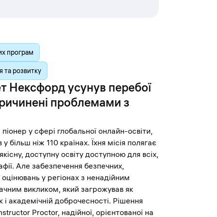
их програм
 та розвитку
ет Нексфорд усунув перебої
спричинені проблемами з
 піонер у сфері глобальної онлайн-освіти,
 у більш ніж 110 країнах. Їхня місія полягає
якісну, доступну освіту доступною для всіх,
афії. Але забезпечення безпечних,
 оцінювань у регіонах з ненадійним
ачним викликом, який загрожував як
к і академічній доброчесності. Рішення
tructor Proctor, надійної, орієнтованої на