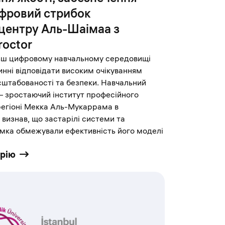
ифровий стрибок
центру Аль-Шаімаа з
roctor
льш цифровому навчальному середовищі
инні відповідати високим очікуванням
сштабованості та безпеки. Навчальний
 зростаючий інститут професійного
 регіоні Мекка Аль-Мукаррама в
 визнав, що застарілі системи та
имка обмежували ефективність його моделі
орію