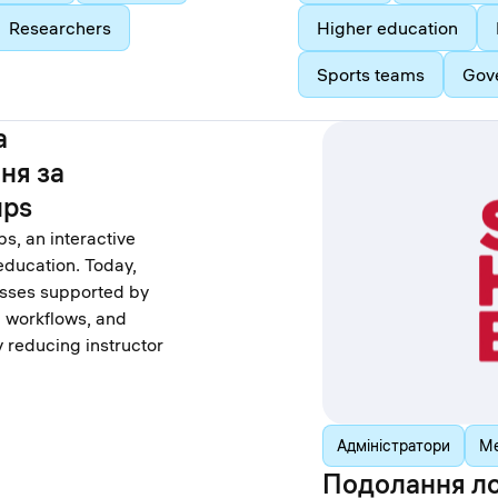
Researchers
Higher education
Sports teams
Gov
а
ня за
ups
s, an interactive
education. Today,
asses supported by
n workflows, and
ly reducing instructor
Адміністратори
Ме
Подолання ло