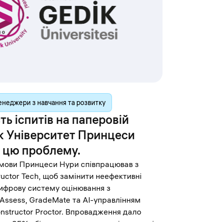
неджери з навчання та розвитку
ь іспитів на паперовій
як Університет Принцеси
 цю проблему.
ї мови Принцеси Нури співпрацював з
uctor Tech, щоб замінити неефективні
цифрову систему оцінювання з
Assess, GradeMate та AI-управлінням
nstructor Proctor. Впровадження дало