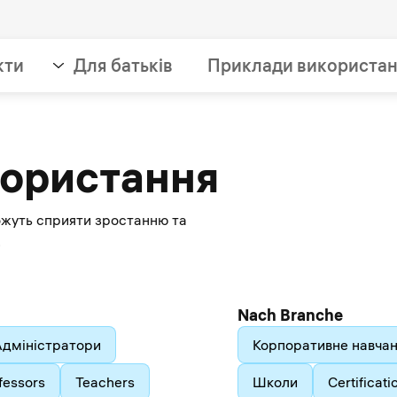
кти
Для батьків
Приклади використа
користання
можуть сприяти зростанню та
.
Nach Branche
Адміністратори
Корпоративне навча
fessors
Teachers
Школи
Certificati