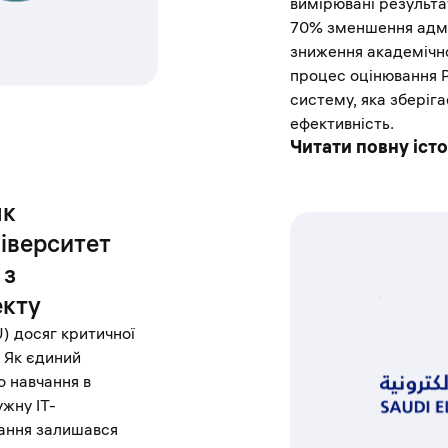
вимірювані результа
70% зменшення адмі
зниження академічно
процес оцінювання 
систему, яка зберіга
ефективність.
Читати повну іст
як
іверситет
 з
екту
) досяг критичної
. Як єдиний
о навчання в
ужну ІТ-
вання залишався