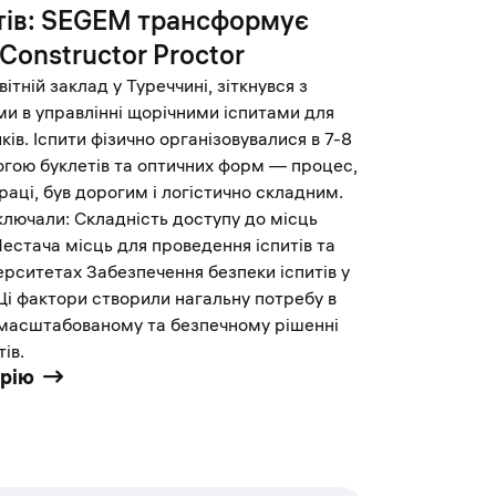
итів: SEGEM трансформує
Constructor Proctor
тній заклад у Туреччині, зіткнувся з
и в управлінні щорічними іспитами для
ів. Іспити фізично організовувалися в 7-8
огою буклетів та оптичних форм — процес,
раці, був дорогим і логістично складним.
ключали: Складність доступу до місць
Нестача місць для проведення іспитів та
верситетах Забезпечення безпеки іспитів у
і фактори створили нагальну потребу в
 масштабованому та безпечному рішенні
ів.
орію