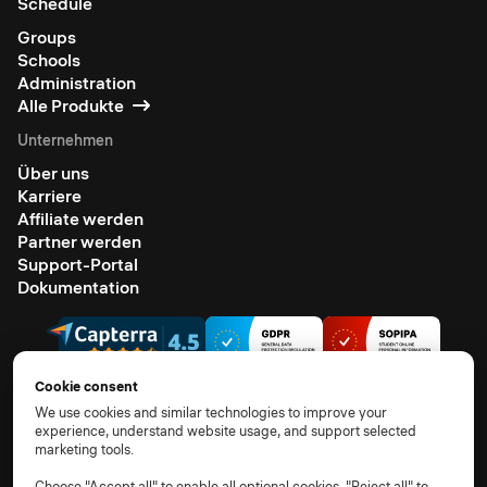
Schedule
Groups
Schools
Administration
Alle Produkte
Unternehmen
Über uns
Karriere
Affiliate werden
Partner werden
Support-Portal
Dokumentation
Cookie consent
We use cookies and similar technologies to improve your
experience, understand website usage, and support selected
© 2026 Alle Rechte vorbehalten.
marketing tools.
AGB
Datenschutzhinweis
TOM
AVV
Unterauftragsverarbeiter
Cookie-Richtlinie
Choose "Accept all" to enable all optional cookies, "Reject all" to