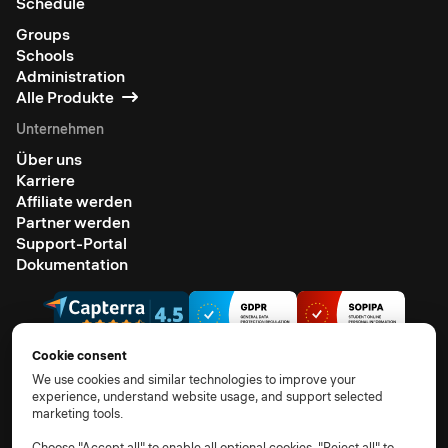
Schedule
Groups
Schools
Administration
Alle Produkte
Unternehmen
Über uns
Karriere
Affiliate werden
Partner werden
Support-Portal
Dokumentation
Cookie consent
We use cookies and similar technologies to improve your
experience, understand website usage, and support selected
© 2026 Alle Rechte vorbehalten.
marketing tools.
AGB
Datenschutzhinweis
TOM
AVV
Unterauftragsverarbeiter
Cookie-Richtlinie
Choose "Accept all" to enable all optional cookies, "Reject all" to