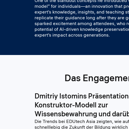
One of the standout concepts he introduced
model” for individuals—an innovation that p
expert’s knowledge, insights, and teaching sty
replicate their guidance long after they are 
sparked excitement among attendees, who r
potential of AI-driven knowledge preservatio
expert’s impact across generations.
Das Engagement
Dmitriy Istomins Präsentation
Konstruktor-Modell zur
Wissensbewahrung und darüb
Die Trends bei EDUtech Asia zeigten, wie a
schnelllebig die Zukunft der Bildung wirklich i