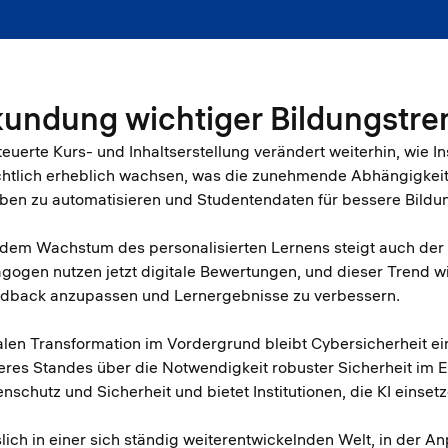
kundung wichtiger Bildungstre
teuerte Kurs- und Inhaltserstellung verändert weiterhin, wie I
sichtlich erheblich wachsen, was die zunehmende Abhängigkeit 
aben zu automatisieren und Studentendaten für bessere Bildu
t dem Wachstum des personalisierten Lernens steigt auch der
en nutzen jetzt digitale Bewertungen, und dieser Trend wi
eedback anzupassen und Lernergebnisse zu verbessern.
italen Transformation im Vordergrund bleibt Cybersicherheit ei
es Standes über die Notwendigkeit robuster Sicherheit im E
schutz und Sicherheit und bietet Institutionen, die KI einsetz
slich in einer sich ständig weiterentwickelnden Welt, in der A