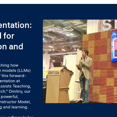
entation:
 for
on and
rching how
ge models (LLMs)
 this forward-
entation at
ssists Teaching,
h.” Dmitriy, our
 powerful,
nstructor Model,
g and learning.