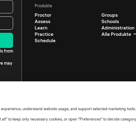
Produkte
Proctor
Groups
Assess
Schools
Learn
Administration
Practice
Alle Produkte
Schedule
ls from
 we may
r experience, understand website usage, and support selected marketing tools.
ct all" to keep only necessary cookies, or open "Preferences" to decide categor
agsverarbeiter
Cookie-Richtlinie
Cookie-Einstellungen