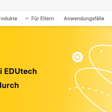
rodukte
Für Eltern
Anwendungsfälle
ei EDUtech
durch