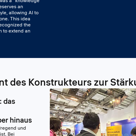
 was a “knowledge
reserves an
le, allowing AI to
gone. This idea
ecognized the
n to extend an
 des Konstrukteurs zur Stärk
: das
er hinaus
ufregend und
st. Bei