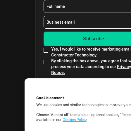
Full name
Business email
Yes, I would like to receive marketing emai
Constructor Technology.
By clicking the box above, you agree that
process your data according to our
Privacy
Notice.
Cookie consent
We use cookies and similar technologies to improve you
© 2026 Alle Rechte vorbehalten.
Choose "Accept all" to enable all optional cookies, "Reje
AGB
Datenschutzhinweis
TOM
AVV
Unterauftr
available in our
Cookies Policy
.