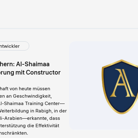
ntwickler
ichern: Al-Shaimaa
prung mit Constructor
chaft von heute müssen
en an Geschwindigkeit,
. Al-Shaimaa Training Center—
Weiterbildung in Rabigh, in der
i-Arabien—erkannte, dass
erstützung die Effektivität
nschränkten.