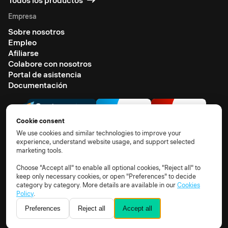
Todos los productos
Empresa
Sobre nosotros
Empleo
Afiliarse
Colabore con nosotros
Portal de asistencia
Documentación
Cookie consent
We use cookies and similar technologies to improve your
experience, understand website usage, and support selected
marketing tools.
© 2026 All rights reserved
Terms of use
Privacy notice
TOM
DPA
Subprocessors
Choose "Accept all" to enable all optional cookies, "Reject all" to
keep only necessary cookies, or open "Preferences" to decide
Cookie policy
Cookie settings
category by category. More details are available in our
Cookies
Policy
.
Preferences
Reject all
Accept all