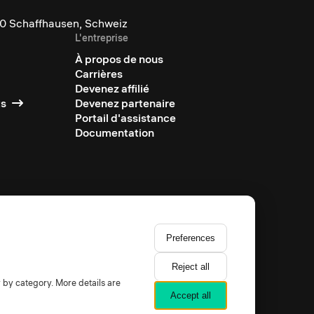
0 Schaffhausen, Schweiz
L'entreprise
À propos de nous
Carrières
Devenez affilié
ts
Devenez partenaire
Portail d'assistance
Documentation
Preferences
Reject all
y by category. More details are
Accept all