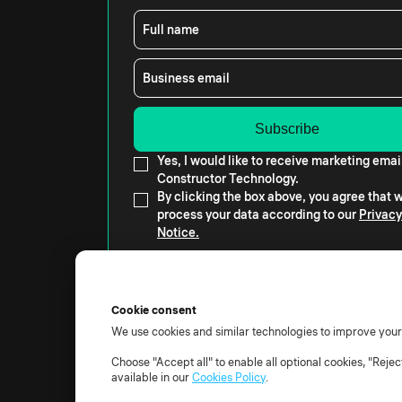
Full name
Business email
Yes, I would like to receive marketing emai
Constructor Technology.
By clicking the box above, you agree that
process your data according to our
Privacy
Notice.
Cookie consent
We use cookies and similar technologies to improve you
© 2026 All rights reserved
Choose "Accept all" to enable all optional cookies, "Reje
Terms of use
Privacy notice
TOM
DPA
Subproc
available in our
Cookies Policy
.