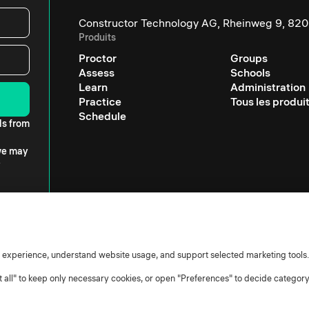
Constructor Technology AG, Rheinweg 9, 820
Produits
Proctor
Groups
Assess
Schools
Learn
Administration
Practice
Tous les produi
Schedule
ls from
 we may
r experience, understand website usage, and support selected marketing tools.
ct all" to keep only necessary cookies, or open "Preferences" to decide categor
essors
Cookie policy
Cookie settings