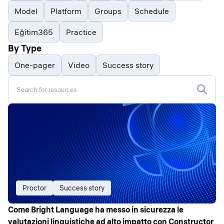
Model
Platform
Groups
Schedule
Eğitim365
Practice
By Type
One-pager
Video
Success story
Proctor
Success story
Come Bright Language ha messo in sicurezza le
valutazioni linguistiche ad alto impatto con Constructor