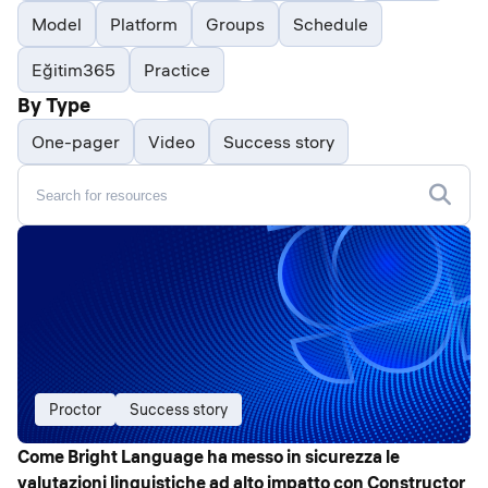
Model
Platform
Groups
Schedule
Eğitim365
Practice
By Type
One-pager
Video
Success story
Proctor
Success story
Come Bright Language ha messo in sicurezza le
valutazioni linguistiche ad alto impatto con Constructor