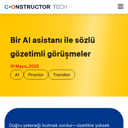
Bir AI asistanı ile sözlü
gözetimli görüşmeler
01 Mayıs, 2025
AI
Proctor
Trendler
Doğru yeteneği bulmak zordur—özellikle yüksek