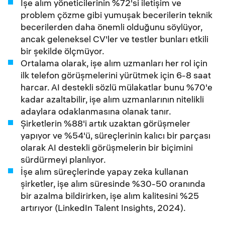
İşe alım yöneticilerinin %72'si iletişim ve
problem çözme gibi yumuşak becerilerin teknik
becerilerden daha önemli olduğunu söylüyor,
ancak geleneksel CV'ler ve testler bunları etkili
bir şekilde ölçmüyor.
Ortalama olarak, işe alım uzmanları her rol için
ilk telefon görüşmelerini yürütmek için 6-8 saat
harcar. AI destekli sözlü mülakatlar bunu %70'e
kadar azaltabilir, işe alım uzmanlarının nitelikli
adaylara odaklanmasına olanak tanır.
Şirketlerin %88'i artık uzaktan görüşmeler
yapıyor ve %54'ü, süreçlerinin kalıcı bir parçası
olarak AI destekli görüşmelerin bir biçimini
sürdürmeyi planlıyor.
İşe alım süreçlerinde yapay zeka kullanan
şirketler, işe alım süresinde %30-50 oranında
bir azalma bildirirken, işe alım kalitesini %25
artırıyor (LinkedIn Talent Insights, 2024).