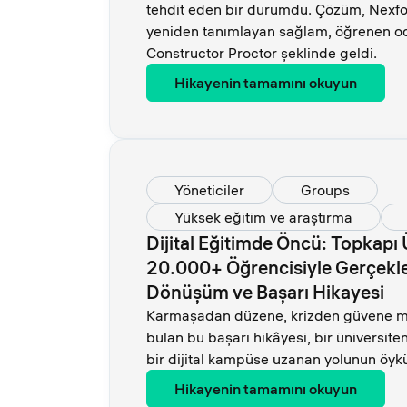
tehdit eden bir durumdu. Çözüm, Nexfor
yeniden tanımlayan sağlam, öğrenen oda
Constructor Proctor şeklinde geldi.
Hikayenin tamamını okuyun
Yöneticiler
Groups
Yüksek eğitim ve araştırma
Dijital Eğitimde Öncü: Topkapı 
20.000+ Öğrencisiyle Gerçekleşt
Dönüşüm ve Başarı Hikayesi
Karmaşadan düzene, krizden güvene mot
bulan bu başarı hikâyesi, bir üniversiten
bir dijital kampüse uzanan yolunun öyk
Hikayenin tamamını okuyun