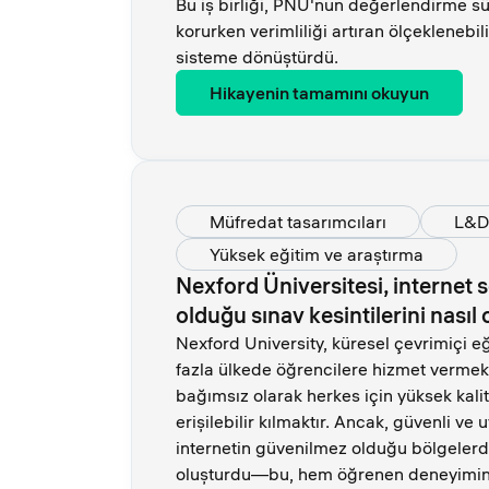
Bu iş birliği, PNU'nun değerlendirme s
korurken verimliliği artıran ölçeklenebil
sisteme dönüştürdü.
Hikayenin tamamını okuyun
Müfredat tasarımcıları
L&D 
Yüksek eğitim ve araştırma
Nexford Üniversitesi, internet 
olduğu sınav kesintilerini nasıl
Nexford University, küresel çevrimiçi e
fazla ülkede öğrencilere hizmet vermek
bağımsız olarak herkes için yüksek kalite
erişilebilir kılmaktır. Ancak, güvenli v
internetin güvenilmez olduğu bölgelerd
oluşturdu—bu, hem öğrenen deneyimin