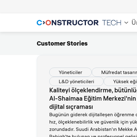
Ü
Customer Stories
Yöneticiler
Müfredat tasarı
L&D yöneticileri
Yüksek eği
Kaliteyi ölçeklendirme, bütünl
Al-Shaimaa Eğitim Merkezi'nin 
dijital sıçraması
Bugünün giderek dijitalleşen öğrenme 
hız, ölçeklenebilirlik ve güvenlik için y
zorundadır. Suudi Arabistan'ın Mekke
Rabigh'te bulunan ve profesyonel gelişi