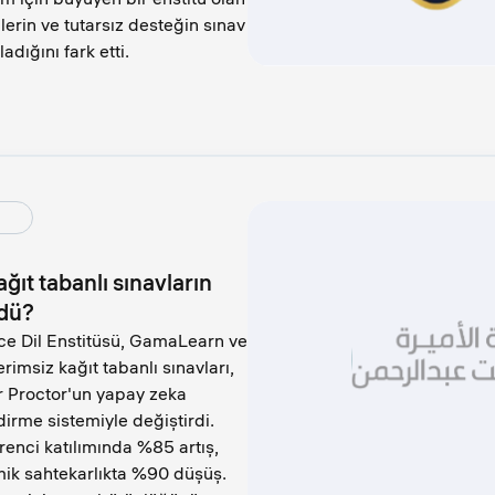
erin ve tutarsız desteğin sınav
adığını fark etti.
ğıt tabanlı sınavların
zdü?
zce Dil Enstitüsü, GamaLearn ve
erimsiz kağıt tabanlı sınavları,
 Proctor'un yapay zeka
ndirme sistemiyle değiştirdi.
renci katılımında %85 artış,
ik sahtekarlıkta %90 düşüş.