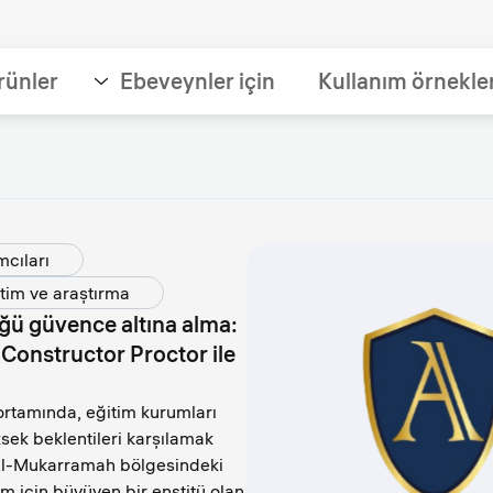
rünler
Ebeveynler için
Kullanım örnekle
mcıları
tim ve araştırma
üğü güvence altına alma:
Constructor Proctor ile
ortamında, eğitim kurumları
üksek beklentileri karşılamak
 Al-Mukarramah bölgesindeki
m için büyüyen bir enstitü olan