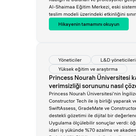
Al-Shaimaa Eğitim Merkezi, eski sisteml
teslim modeli üzerindeki etkinliğini sınırl
Hikayenin tamamını okuyun
Yöneticiler
L&D yöneticileri
Yüksek eğitim ve araştırma
Princess Nourah Üniversitesi ka
verimsizliği sorununu nasıl çö
Princess Nourah Üniversitesi'nin İngili
Constructor Tech ile iş birliği yaparak v
SwiftAssess, GradeMate ve Constructor
destekli gözetimi ile dijital bir değerle
Uygulama ölçülebilir sonuçlar verdi: öğ
idari iş yükünde %70 azalma ve akadem