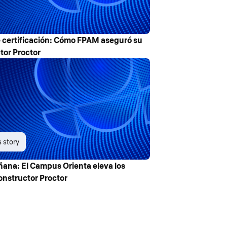
 certificación: Cómo FPAM aseguró su
tor Proctor
 story
ñana: El Campus Orienta eleva los
onstructor Proctor