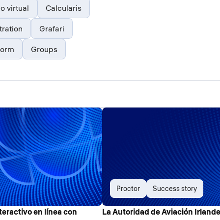
o virtual
Calcularis
tration
Grafari
form
Groups
Proctor
Success story
eractivo en línea con
La Autoridad de Aviación Irland