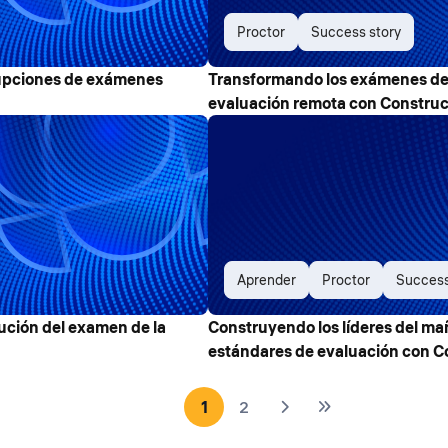
Proctor
Success story
rupciones de exámenes
Transformando los exámenes de
evaluación remota con Construc
Aprender
Proctor
Success
lución del examen de la
Construyendo los líderes del ma
estándares de evaluación con C
1
2