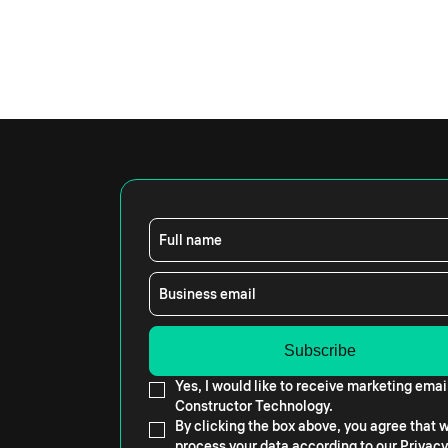
Full name
Business email
Yes, I would like to receive marketing emai
Constructor Technology.
By clicking the box above, you agree that
process your data according to our
Privacy