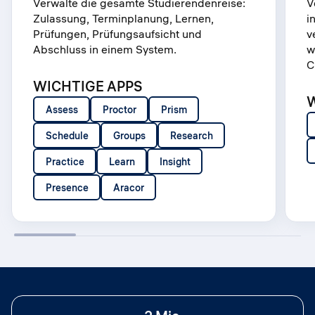
Verwalte die gesamte Studierendenreise:
V
Zulassung, Terminplanung, Lernen,
i
Prüfungen, Prüfungsaufsicht und
v
Abschluss in einem System.
w
C
WICHTIGE APPS
Assess
Proctor
Prism
Schedule
Groups
Research
Practice
Learn
Insight
Presence
Aracor