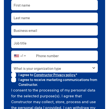
First name
Last name
Business email
Job title
+1
Phone number
▼
What is your organization type
I agree to
Constructor Privacy policy.
*
Higher education
I agree to receive marketing communications from
Government
Constructor.
Professional sport
I consent to the processing of my personal data
Corporate
for the selected purpose(s). I agree that
School
Constructor may collect, store, process and use
the personal data I provided. I can withdraw my