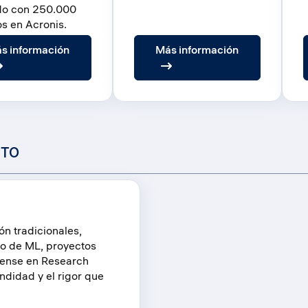
do con 250.000
os en Acronis.
:
:
s información
Más información
Learn
Practice
NTO
ón tradicionales,
o de ML, proyectos
Piense en Research
ndidad y el rigor que