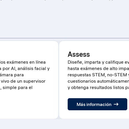
Assess
los exámenes en línea
Diseñe, imparta y califique 
or AI, análisis facial y
hasta exámenes de alto impac
ámara para
respuestas STEM, no-STEM y
 vivo de un supervisor
cuestionarios automáticamen
, simple para el
y obtenga resultados listos p
:
Más información
Asse