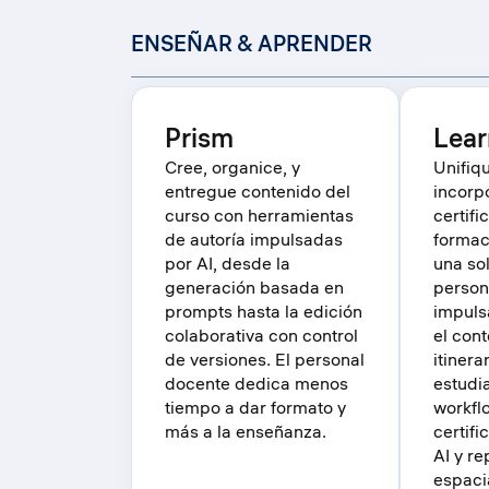
ENSEÑAR & APRENDER
Prism
Lear
Cree, organice, y
Unifiqu
entregue contenido del
incorpo
curso con herramientas
certifi
de autoría impulsadas
formac
por AI, desde la
una sol
generación basada en
person
prompts hasta la edición
impuls
colaborativa con control
el cont
de versiones. El personal
itinera
docente dedica menos
estudi
tiempo a dar formato y
workfl
más a la enseñanza.
certifi
AI y re
espaci