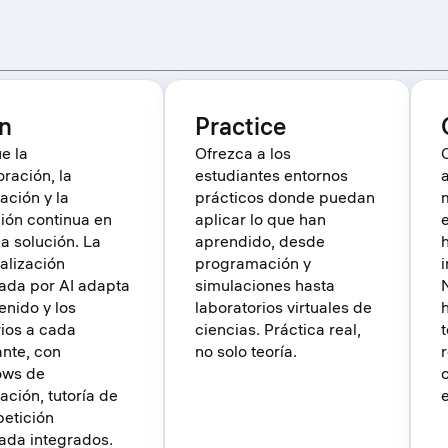
n
Practice
e la
Ofrezca a los
ración, la
estudiantes entornos
cación y la
prácticos donde puedan
ión continua en
aplicar lo que han
a solución. La
aprendido, desde
alización
programación y
ada por AI adapta
simulaciones hasta
enido y los
laboratorios virtuales de
rios a cada
ciencias. Práctica real,
ante, con
no solo teoría.
ows de
cación, tutoría de
petición
ada integrados.