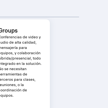
Groups
Conferencias de video y
audio de alta calidad,
mensajería para
equipos, y colaboración
híbrida/presencial, todo
integrado en la solución.
No se necesitan
herramientas de
terceros para clases,
reuniones, o la
coordinación de
equipos.