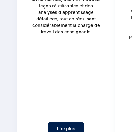
leçon réutilisables et des
analyses d'apprentissage
détaillées, tout en réduisant
considérablement la charge de
travail des enseignants.
p
: Comment Scholege a tran
Lire plus