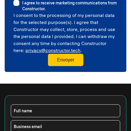
Higher education
I agree to receive marketing communications from
Government
Constructor.
Professional sport
I consent to the processing of my personal data
Corporate
for the selected purpose(s). I agree that
School
Constructor may collect, store, process and use
the personal data I provided. I can withdraw my
consent any time by contacting Constructor
here:
privacy@constructor.tech
.
Full name
Business email