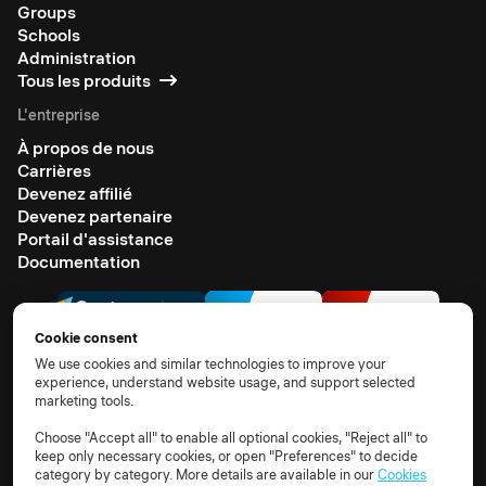
Groups
Schools
Administration
Tous les produits
L'entreprise
À propos de nous
Carrières
Devenez affilié
Devenez partenaire
Portail d'assistance
Documentation
Cookie consent
We use cookies and similar technologies to improve your
experience, understand website usage, and support selected
marketing tools.
© 2026 All rights reserved
Terms of use
Privacy notice
TOM
DPA
Subprocessors
Choose "Accept all" to enable all optional cookies, "Reject all" to
keep only necessary cookies, or open "Preferences" to decide
Cookie policy
Cookie settings
category by category. More details are available in our
Cookies