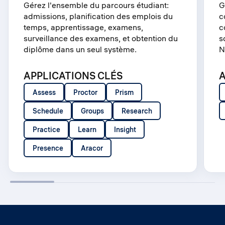
Gérez l'ensemble du parcours étudiant:
G
admissions, planification des emplois du
c
temps, apprentissage, examens,
c
surveillance des examens, et obtention du
s
diplôme dans un seul système.
N
APPLICATIONS CLÉS
A
Assess
Proctor
Prism
Schedule
Groups
Research
Practice
Learn
Insight
Presence
Aracor