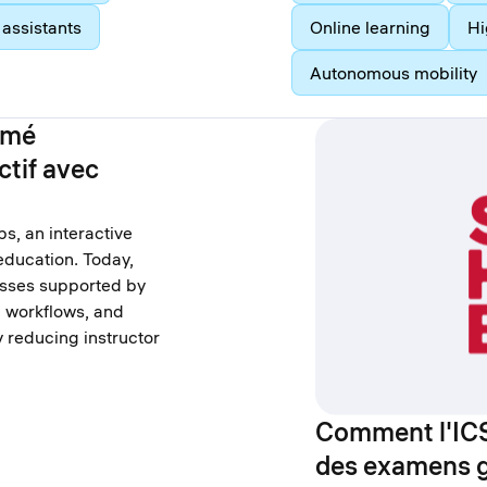
assistants
Online learning
Hi
Autonomous mobility
rmé
ctif avec
s, an interactive
education. Today,
asses supported by
n workflows, and
ly reducing instructor
Comment l'ICS
des examens g