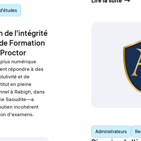
Lire la suite
d'études
 de l'intégrité
 de Formation
 Proctor
 plus numérique
ivent répondre à des
lutivité et de
itut en pleine
nnel à Rabigh, dans
bie Saoudite—a
utien incohérent
aison d'examens.
Administrateurs
Re