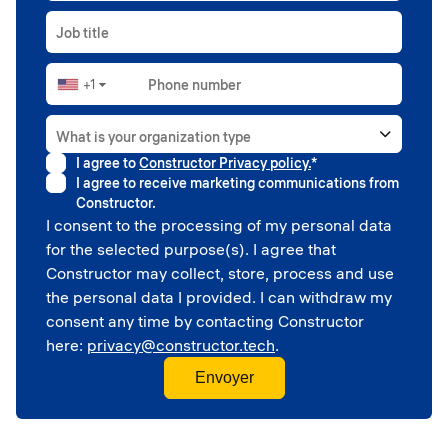
Job title
+1
Phone number
▼
What is your organization type
I agree to
Constructor Privacy policy.
*
Higher education
I agree to receive marketing communications from
Government
Constructor.
Professional sport
I consent to the processing of my personal data
Corporate
for the selected purpose(s). I agree that
School
Constructor may collect, store, process and use
the personal data I provided. I can withdraw my
consent any time by contacting Constructor
here:
privacy@constructor.tech
.