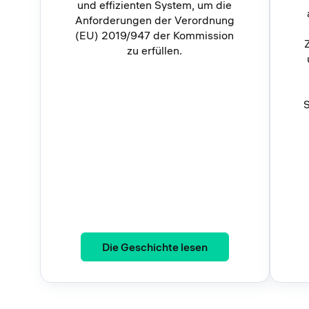
und effizienten System, um die
Anforderungen der Verordnung
(EU) 2019/947 der Kommission
zu erfüllen.
S
: Die Irish Aviation 
Die Geschichte lesen