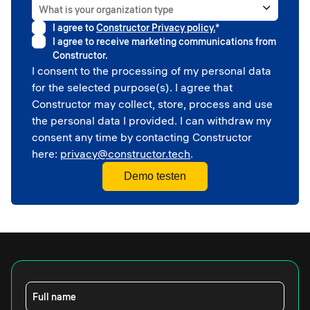
What is your organization type
I agree to
Constructor Privacy policy.
*
Higher education
I agree to receive marketing communications from
Government
Constructor.
Professional sport
I consent to the processing of my personal data
Corporate
for the selected purpose(s). I agree that
School
Constructor may collect, store, process and use
the personal data I provided. I can withdraw my
consent any time by contacting Constructor
here:
privacy@constructor.tech
.
Full name