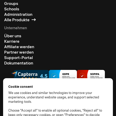
Groups
Schools
Administration
Alle Produkte
Unternehmen
Über uns
Karriere
Affiliate werden
Partner werden
Support-Portal
Dokumentation
Cookie consent
We use cookies and similar technologies to improve your
experience, understand website usage, and support selected
© 2026 Alle Rechte vorbehalten.
marketing tools.
AGB
Datenschutzhinweis
TOM
AVV
Unterauftragsverarbeiter
Cookie-Richtlinie
Choose "Accept all" to enable all optional cookies, "Reject all" to
keep only necessary cookies, or open "Preferences" to decide
Cookie-Einstellungen